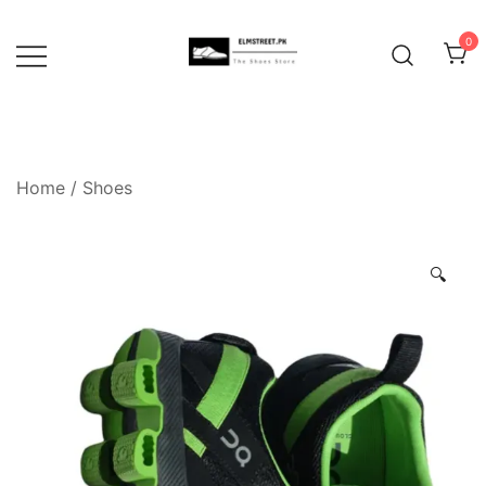
Skip
to
0
content
Home
/
Shoes
🔍